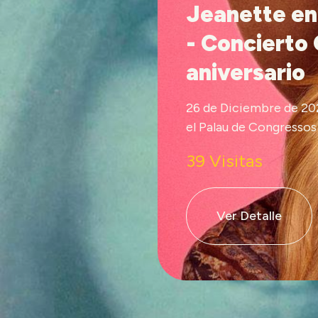
Jeanette en
- Concierto 
aniversario
26 de Diciembre de 20
el Palau de Congressos
39 Visitas
Ver Detalle